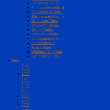
Spiesberger Hilde
Strahammer Gerhard
Stubenvoll Michaela
Thalhammer Martina
Waldbauer Horst
Watzka Christian
Weber Carina
Zwettler Gerhard
Krautgartner Roland
Schimmel Axel
Auer Sabine
Wöginger Christian
Liehmann Thiemo
Fotos
1979
1981
1983
1984
1988
1991
1994
1999
2004
2009
2014