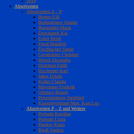
2019
Absolventen
Absolventen A – P
Berger Ulli
Bodingbauer Johann
Burgstaller Maria
Duschanek Kai
Ecker Heidi
Ferstl Manfred
Fischbacher Sigrid
Gerstlohner Christine
Heissl Alexandra
Helmhart Edith
Hochreiter Karl
Jakes Ursula
Koller Claudia
Mayringer Frederik
Ortmayr Rupert
Penzenleitener Siegfried
Klassenvorstand Mag. Kurt Lux
Absolventen P – Z und Weitere
Perisutti Karoline
Perisutti Luzia
Pineker Klaus
Riedl Andrea