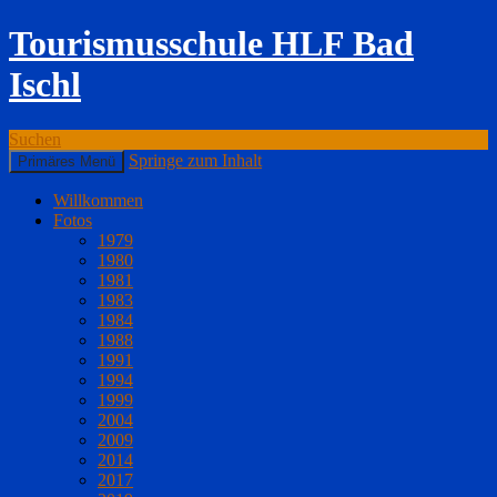
Tourismusschule HLF Bad
Ischl
Suchen
Springe zum Inhalt
Primäres Menü
Willkommen
Fotos
1979
1980
1981
1983
1984
1988
1991
1994
1999
2004
2009
2014
2017