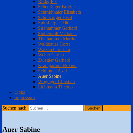
Rödig Pia
Scheuringer Brigitte
Schmidthaler Elisabeth
Schnitzinger Josef
Spiesberger Hilde
Strahammer Gerhard
Stubenvoll Michaela
Thalhammer Martina
Waldbauer Horst
Watzka Christian
Weber Carina
Zwettler Gerhard
Krautgartner Roland
Schimmel Axel
Auer Sabine
Wöginger Christian
Liehmann Thiemo
Links
Impressum
Suchen nach:
Auer Sabine