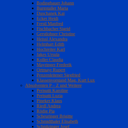
Bodingbauer Johann
Burgstaller Maria
Duschanek Kai
Ecker Heidi
Ferstl Manfred
Fischbacher Sigrid
Gerstlohner Christine
Heissl Alexandra
Helmhart Edith
Hochreiter Karl
Jakes Ursula
Koller Claudia
Mayringer Frederik
Ortmayr Rupert
Penzenleitener Siegfried
Klassenvorstand Mag. Kurt Lux
Absolventen P – Z und Weitere
Perisutti Karoline
Perisutti Luzia
Pineker Klaus
Riedl Andrea
Rödig Pia
Scheuringer Brigitte
Schmidthaler Elisabeth
Schnitzinger Josef