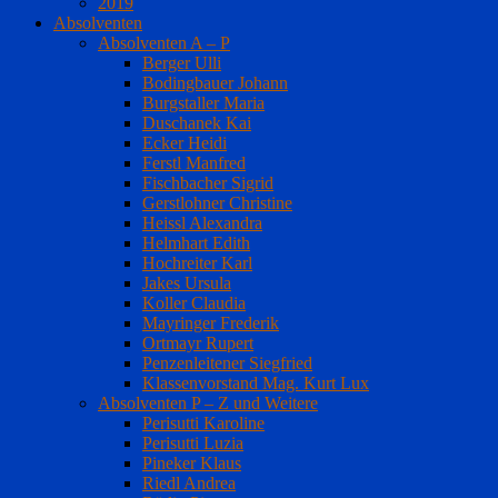
2019
Absolventen
Absolventen A – P
Berger Ulli
Bodingbauer Johann
Burgstaller Maria
Duschanek Kai
Ecker Heidi
Ferstl Manfred
Fischbacher Sigrid
Gerstlohner Christine
Heissl Alexandra
Helmhart Edith
Hochreiter Karl
Jakes Ursula
Koller Claudia
Mayringer Frederik
Ortmayr Rupert
Penzenleitener Siegfried
Klassenvorstand Mag. Kurt Lux
Absolventen P – Z und Weitere
Perisutti Karoline
Perisutti Luzia
Pineker Klaus
Riedl Andrea