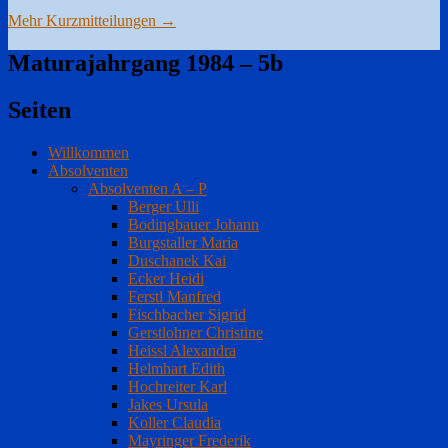
Mehr Kurzmitteilungen
→
Maturajahrgang 1984 – 5b
Seiten
Willkommen
Absolventen
Absolventen A – P
Berger Ulli
Bodingbauer Johann
Burgstaller Maria
Duschanek Kai
Ecker Heidi
Ferstl Manfred
Fischbacher Sigrid
Gerstlohner Christine
Heissl Alexandra
Helmhart Edith
Hochreiter Karl
Jakes Ursula
Koller Claudia
Mayringer Frederik