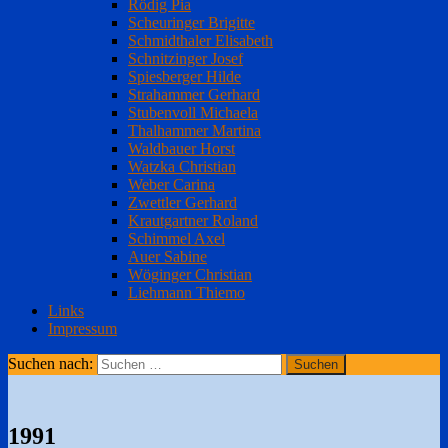
Rödig Pia
Scheuringer Brigitte
Schmidthaler Elisabeth
Schnitzinger Josef
Spiesberger Hilde
Strahammer Gerhard
Stubenvoll Michaela
Thalhammer Martina
Waldbauer Horst
Watzka Christian
Weber Carina
Zwettler Gerhard
Krautgartner Roland
Schimmel Axel
Auer Sabine
Wöginger Christian
Liehmann Thiemo
Links
Impressum
Suchen nach:
1991