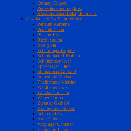
Ortmayr Rupert
Penzenleitener Siegfried
Klassenvorstand Mag. Kurt Lux
Absolventen P – Z und Weitere
Perisutti Karoline
Perisutti Luzia
Pineker Klaus
Riedl Andrea
Rödig Pia
Scheuringer Brigitte
Schmidthaler Elisabeth
Schnitzinger Josef
Spiesberger Hilde
Strahammer Gerhard
Stubenvoll Michaela
Thalhammer Martina
Waldbauer Horst
Watzka Christian
Weber Carina
Zwettler Gerhard
Krautgartner Roland
Schimmel Axel
Auer Sabine
Wöginger Christian
Liehmann Thiemo