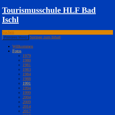
Tourismusschule HLF Bad
Ischl
Suchen
Springe zum Inhalt
Primäres Menü
Willkommen
Fotos
1979
1980
1981
1983
1984
1988
1991
1994
1999
2004
2009
2014
2017