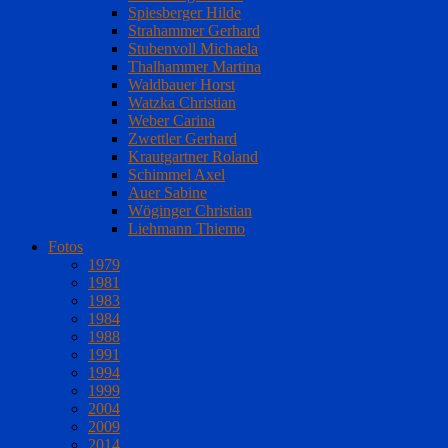
Spiesberger Hilde
Strahammer Gerhard
Stubenvoll Michaela
Thalhammer Martina
Waldbauer Horst
Watzka Christian
Weber Carina
Zwettler Gerhard
Krautgartner Roland
Schimmel Axel
Auer Sabine
Wöginger Christian
Liehmann Thiemo
Fotos
1979
1981
1983
1984
1988
1991
1994
1999
2004
2009
2014