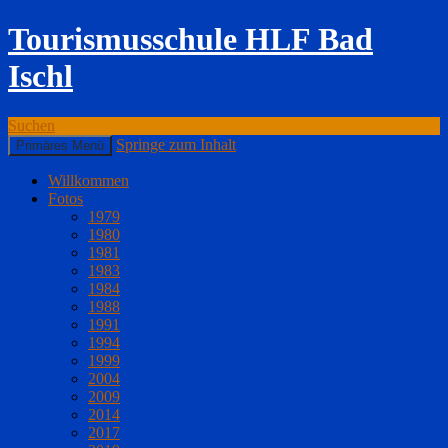
Tourismusschule HLF Bad
Ischl
Suchen
Springe zum Inhalt
Primäres Menü
Willkommen
Fotos
1979
1980
1981
1983
1984
1988
1991
1994
1999
2004
2009
2014
2017