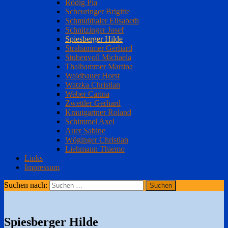
Rödig Pia
Scheuringer Brigitte
Schmidthaler Elisabeth
Schnitzinger Josef
Spiesberger Hilde
Strahammer Gerhard
Stubenvoll Michaela
Thalhammer Martina
Waldbauer Horst
Watzka Christian
Weber Carina
Zwettler Gerhard
Krautgartner Roland
Schimmel Axel
Auer Sabine
Wöginger Christian
Liehmann Thiemo
Links
Impressum
Suchen nach:
Spiesberger Hilde