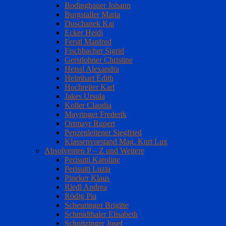
Bodingbauer Johann
Burgstaller Maria
Duschanek Kai
Ecker Heidi
Ferstl Manfred
Fischbacher Sigrid
Gerstlohner Christine
Heissl Alexandra
Helmhart Edith
Hochreiter Karl
Jakes Ursula
Koller Claudia
Mayringer Frederik
Ortmayr Rupert
Penzenleitener Siegfried
Klassenvorstand Mag. Kurt Lux
Absolventen P – Z und Weitere
Perisutti Karoline
Perisutti Luzia
Pineker Klaus
Riedl Andrea
Rödig Pia
Scheuringer Brigitte
Schmidthaler Elisabeth
Schnitzinger Josef