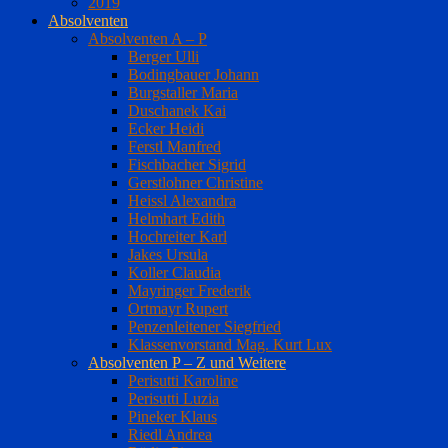
2019
Absolventen
Absolventen A – P
Berger Ulli
Bodingbauer Johann
Burgstaller Maria
Duschanek Kai
Ecker Heidi
Ferstl Manfred
Fischbacher Sigrid
Gerstlohner Christine
Heissl Alexandra
Helmhart Edith
Hochreiter Karl
Jakes Ursula
Koller Claudia
Mayringer Frederik
Ortmayr Rupert
Penzenleitener Siegfried
Klassenvorstand Mag. Kurt Lux
Absolventen P – Z und Weitere
Perisutti Karoline
Perisutti Luzia
Pineker Klaus
Riedl Andrea